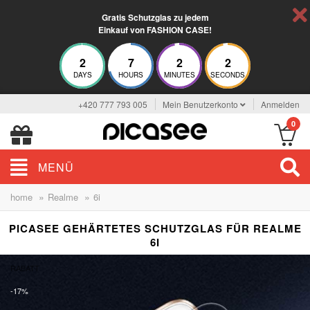
Gratis Schutzglas zu jedem
Einkauf von FASHION CASE!
2
7
2
1
DAYS
HOURS
MINUTES
SECONDS
+420 777 793 005
Mein Benutzerkonto
Anmelden
0
MENÜ
»
»
home
Realme
6i
PICASEE GEHÄRTETES SCHUTZGLAS FÜR REALME
6I
RABATT
-17%