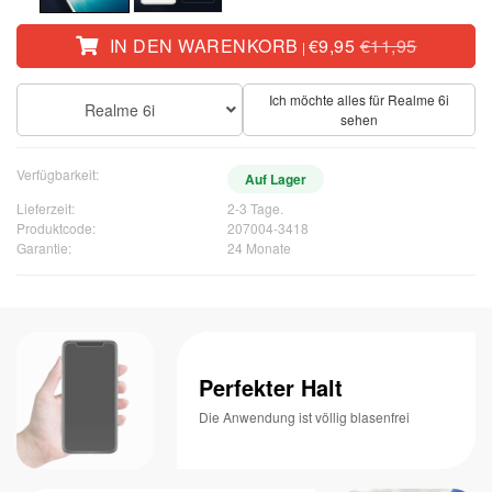
IN DEN WARENKORB
€9,95
€11,95
|
Ich möchte alles für Realme 6i
Realme 6i
sehen
Verfügbarkeit:
Auf Lager
Lieferzeit:
2-3 Tage.
Produktcode:
207004-3418
Garantie:
24 Monate
Perfekter Halt
Die Anwendung ist völlig blasenfrei