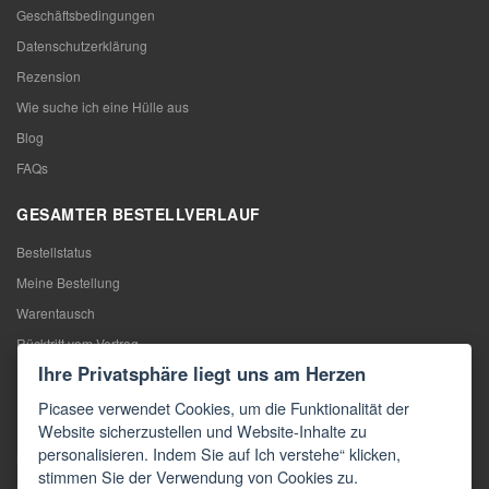
Geschäftsbedingungen
Datenschutzerklärung
Rezension
Wie suche ich eine Hülle aus
Blog
FAQs
GESAMTER BESTELLVERLAUF
Bestellstatus
Meine Bestellung
Warentausch
Rücktritt vom Vertrag
Ihre Privatsphäre liegt uns am Herzen
Reklamation
Picasee verwendet Cookies, um die Funktionalität der
KONTAKTE
Website sicherzustellen und Website-Inhalte zu
personalisieren. Indem Sie auf Ich verstehe“ klicken,
Kontakte
stimmen Sie der Verwendung von Cookies zu.
Kontaktformular