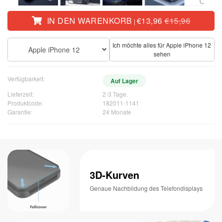
IN DEN WARENKORB
€13,96
€15,96
|
Ich möchte alles für Apple iPhone 12
Apple iPhone 12
sehen
Verfügbarkeit:
Auf Lager
Lieferzeit:
2-3 Tage.
Produktcode:
182011-1141
Garantie:
24 Monate
3D-Kurven
Genaue Nachbildung des Telefondisplays