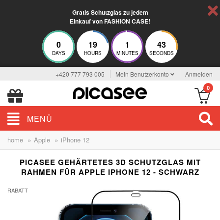
Gratis Schutzglas zu jedem
Einkauf von FASHION CASE!
0
19
1
43
DAYS
HOURS
MINUTES
SECONDS
+420 777 793 005
Mein Benutzerkonto
Anmelden
0
MENÜ
»
»
home
Apple
iPhone 12
PICASEE GEHÄRTETES 3D SCHUTZGLAS MIT
RAHMEN FÜR APPLE IPHONE 12 - SCHWARZ
RABATT
-13%