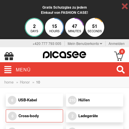
Gratis Schutzglas zu jedem
Einkauf von FASHION CASE!
2
15
47
50
DAYS
HOURS
MINUTES
SECONDS
+420 777 793 005
Mein Benutzerkonto
Anmelden
0
MENÜ
»
»
home
Honor
10
USB-Kabel
Hüllen
6
210
Cross-body
Ladegeräte
6
2