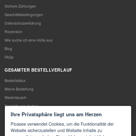
Sichere Zahlungen
Geschäftsbedingungen
Datenschutzerklärung
Rezension
Wie suche ich eine Hülle aus
Blog
FAQs
GESAMTER BESTELLVERLAUF
Bestellstatus
Meine Bestellung
Warentausch
Rücktritt vom Vertrag
Ihre Privatsphäre liegt uns am Herzen
Reklamation
Picasee verwendet Cookies, um die Funktionalität der
KONTAKTE
Website sicherzustellen und Website-Inhalte zu