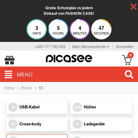
Gratis Schutzglas zu jedem
Einkauf von FASHION CASE!
3
5
4
47
DAYS
HOURS
MINUTES
SECONDS
+420 777 793 005
Mein Benutzerkonto
Anmelden
0
MENÜ
»
»
home
Honor
10
USB-Kabel
Hüllen
6
210
Cross-body
Ladegeräte
6
2