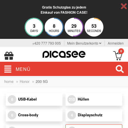
Gratis Schutzglas zu jedem
Einkauf von FASHION CASE!
3
8
29
53
DAYS
HOURS
MINUTES
SECONDS
+420 777 793 005
Mein Benutzerkonto
Anmelden
0
MENÜ
»
»
home
Honor
200 5G
USB-Kabel
Hüllen
6
210
Cross-body
Displayschutz
6
4