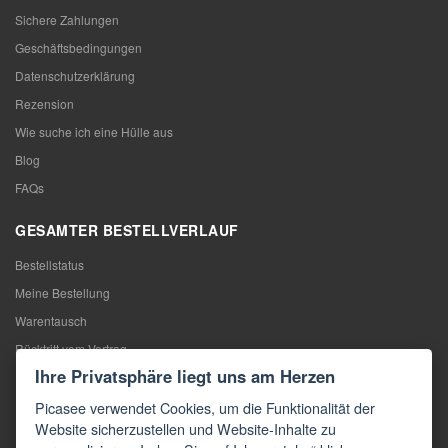
Sichere Zahlungen
Geschäftsbedingungen
Datenschutzerklärung
Rezension
Wie suche ich eine Hülle aus
Blog
FAQs
GESAMTER BESTELLVERLAUF
Bestellstatus
Meine Bestellung
Warentausch
Rücktritt vom Vertrag
Ihre Privatsphäre liegt uns am Herzen
Reklamation
Picasee verwendet Cookies, um die Funktionalität der
KONTAKTE
Website sicherzustellen und Website-Inhalte zu