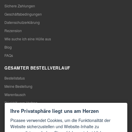
Sichere Zahlungen
Geschäftsbedingungen
Datenschutzerklärung
Rezension
Wie suche ich eine Hülle aus
Blog
FAQs
GESAMTER BESTELLVERLAUF
Bestellstatus
Meine Bestellung
Warentausch
Rücktritt vom Vertrag
Ihre Privatsphäre liegt uns am Herzen
Reklamation
Picasee verwendet Cookies, um die Funktionalität der
KONTAKTE
Website sicherzustellen und Website-Inhalte zu