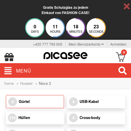
Gratis Schutzglas zu jedem
Einkauf von FASHION CASE!
0
11
18
23
DAYS
HOURS
MINUTES
SECONDS
+420 777 793 005
Mein Benutzerkonto
Anmelden
0
MENÜ
»
»
home
Huawei
Nova 3
Gürtel
USB-Kabel
0
6
Hüllen
Cross-body
210
6