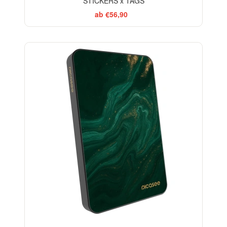
STICKERS x TAGS
ab €56,90
BESTSELLER