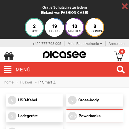
Gratis Schutzglas zu jedem
Einkauf von FASHION CASE!
2
19
10
7
DAYS
HOURS
MINUTES
SECONDS
+420 777 793 005
Mein Benutzerkonto
Anmelden
0
MENÜ
»
»
home
Huawei
P Smart Z
USB-Kabel
Cross-body
6
6
Ladegeräte
Powerbanks
2
216