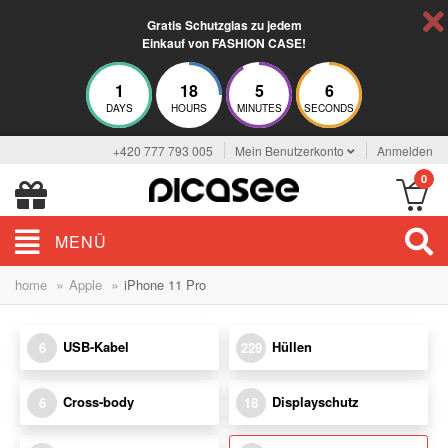
Gratis Schutzglas zu jedem
Einkauf von FASHION CASE!
1
18
5
5
DAYS
HOURS
MINUTES
SECONDS
+420 777 793 005
Mein Benutzerkonto
Anmelden
0
MENÜ
»
»
home
Apple
iPhone 11 Pro
USB-Kabel
Hüllen
6
229
Cross-body
Displayschutz
6
18