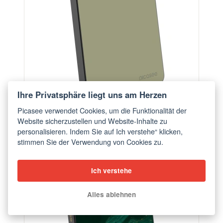
Ihre Privatsphäre liegt uns am Herzen
Picasee verwendet Cookies, um die Funktionalität der
Website sicherzustellen und Website-Inhalte zu
Powerbank mit MagSafe 5 000 mAh Grau - Dewy
personalisieren. Indem Sie auf Ich verstehe“ klicken,
Dawn
stimmen Sie der Verwendung von Cookies zu.
ab €56,90
Ich verstehe
BESTSELLER
Alles ablehnen